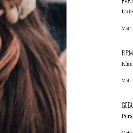
PAR
Unte
Mehr 
FIR
Klän
Mehr
GEB
Pers
Mehr