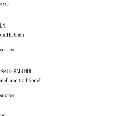
dazu...
FEN
 und lieblich
erfahren
KSMUSIKABENDE
inell und traditionell
erfahren