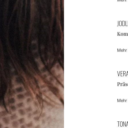
JOD
Komp
Mehr
VER
Präs
Mehr 
TONA