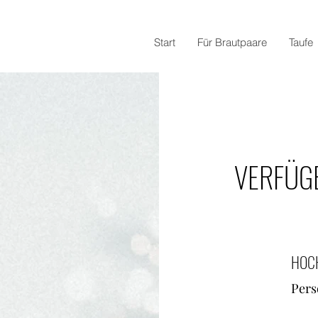
Start
Für Brautpaare
Taufe
VERFÜG
HOCH
Pers