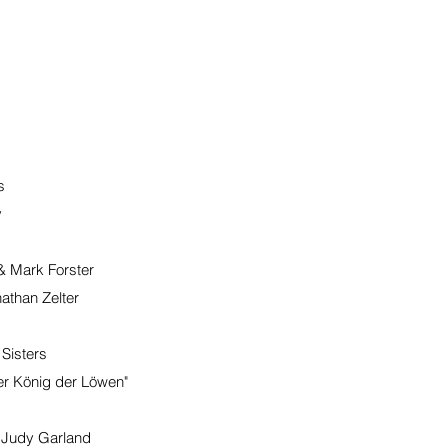
s
y
& Mark Forster
athan Zelter
Sisters
er König der Löwen"
 Judy Garland