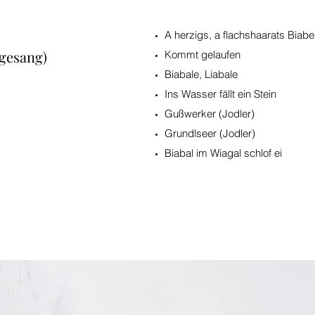
A herzigs, a flachshaarats Biabe
igesang)
Kommt gelaufen
Biabale, Liabale
Ins Wasser fällt ein Stein
Gußwerker (Jodler)
Grundlseer (Jodler)
Biabal im Wiagal schlof ei